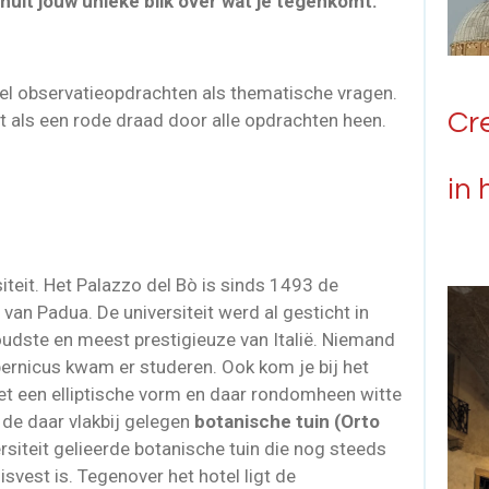
anuit jouw unieke blik over wat je tegenkomt.
el observatieopdrachten als thematische vragen.
Cre
opt als een rode draad door alle opdrachten heen.
in 
teit. Het Palazzo del Bò is sinds 1493 de
t van Padua. De universiteit werd al gesticht in
oudste en meest prestigieuze van Italië. Niemand
opernicus kwam er studeren. Ook kom je bij
het
met een elliptische vorm en daar rondomheen witte
s de daar vlakbij gelegen
botanische tuin (Orto
rsiteit gelieerde botanische tuin die nog steeds
isvest is. Tegenover het hotel ligt de