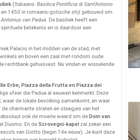
iliek
(Italiaans:
Basilica Pontificia di Sant'Antonio
 en 1450 in romaans-gotische stijl gebouwd om
e Antonius van Padua
. De basiliek heeft een
 spirituele betekenis en is daardoor een
niek Palacio in het midden van de stad, met
aswinkels en boven een zaal met rondom oude
 de rechtbank gehuisvest. Nu vinden er wisselende
lle Erbe, Piazza della Frutta en Piazza dei
dige sfeer die Padua al eeuwen kenmerkt. Deze
d, waar de lokale bevolking samenkomt, en waar
r de charmante straten en steegjes van het
s absoluut ook de moeite waard om de
Dom van
del Duomo. En de
Scrovegni-kapel
zal zeker een
resco's van Giotto (begin 14e eeuw). Je kunt deze
oeken binnen een beperkt tijdsslot.