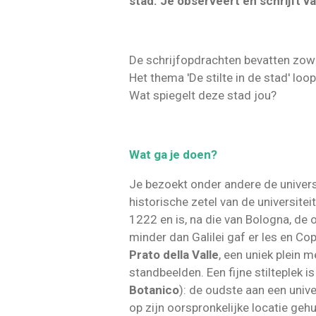
stad. Je observeert en schrijft v
De schrijfopdrachten bevatten zow
Het thema 'De stilte in de stad' lo
Wat spiegelt deze stad jou?
Wat ga je doen?
Je bezoekt onder andere de universi
historische zetel van de universitei
1222 en is, na die van Bologna, de 
minder dan Galilei gaf er les en C
Prato della Valle
, een uniek plein 
standbeelden. Een fijne stilteplek i
Botanico
):
de oudste aan een unive
op zijn oorspronkelijke locatie gehu