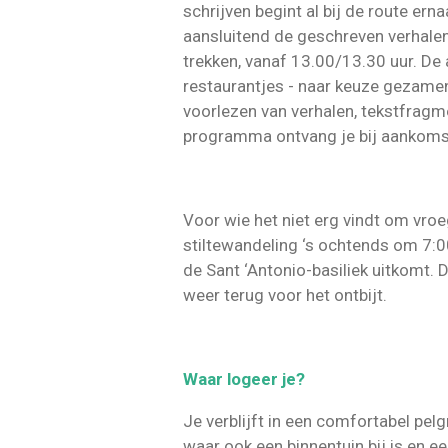
schrijven begint al bij de route er
aansluitend de geschreven verhalen.
trekken, vanaf 13.00/13.30 uur. De 
restaurantjes - naar keuze gezamenli
voorlezen van verhalen, tekstfragm
programma ontvang je bij aankoms
Voor wie het niet erg vindt om vroeg
stiltewandeling ‘s ochtends om 7:00 
de Sant ‘Antonio-basiliek uitkomt. D
weer terug voor het ontbijt.
Waar logeer je?
Je verblijft in een comfortabel pelg
waar ook een binnentuin bij is en e