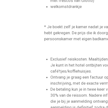
met fresco's van Giotto)
welkomstdrankje
* Je boekt zelf je kamer nadat je v
hebt gekregen. De prijs die ik doo
persoonskamer met eigen badkame
Exclusief reiskosten. Maaltijden
Je kunt in het hotel ontbijten vo
café'tjes/koffiehuisjes.
Ontvang je graag een factuur op
inschrijving, met de exacte ve
De betaling kun je in twee keer
30% van de reissom. Nadere info
die je bij je aanmelding ontvang
aanmelding is definitief zodra d