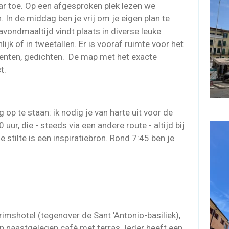
naar toe. Op een afgesproken plek lezen we
 In de middag ben je vrij om je eigen plan te
avondmaaltijd vindt plaats in diverse leuke
jk of in tweetallen. Er is vooraf ruimte voor het
enten, gedichten
. De map met het exacte
t.
 op te staan: ik nodig je van harte uit voor de
uur, die - steeds via een andere route - altijd bij
e stilte is een inspiratiebron. Rond 7:45 ben je
rimshotel (tegenover de Sant 'Antonio-basiliek),
en naastgelegen café met terras. Ieder heeft een