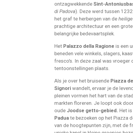
ontzagwekkende
Sint-Antoniusbas
di Padova
). Deze werd tussen 1232
het graf te herbergen van de
heilig
prachtige architectuur en een grote
belangrijke bedevaartsplek.
Het
Palazzo della Ragione
is een u
beneden vele winkels, slagers, ka
fresco's. In deze zaal was vroeger
tentoonstellingen plaats.
Als je over het bruisende
Piazza de
Signori
wandelt, ervaar je de leven
pleinen vormen het hart van de sta
markten floreren. Je loopt ook doo
oude
Joodse getto-gebied.
Het i
Padua
te bezoeken op het Piazza 
van de hoogtepunten zijn, met de f
unieke kapel in kleine groepjes bez